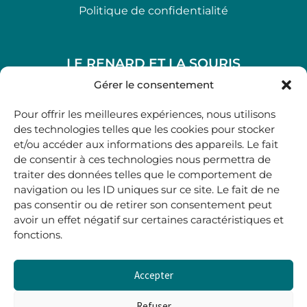
Politique de confidentialité
LE RENARD ET LA SOURIS
48, rue Maubec 33210 LANGON
Gérer le consentement
.
Pour offrir les meilleures expériences, nous utilisons
05 40 41 37 18
des technologies telles que les cookies pour stocker
et/ou accéder aux informations des appareils. Le fait
.
de consentir à ces technologies nous permettra de
MARDI AU SAMEDI
traiter des données telles que le comportement de
10H00-12H45 | 14H00 -19H00
navigation ou les ID uniques sur ce site. Le fait de ne
pas consentir ou de retirer son consentement peut
avoir un effet négatif sur certaines caractéristiques et
boutique@lerenardetlasouris.com
fonctions.
Accepter
0
0,00
€
Refuser