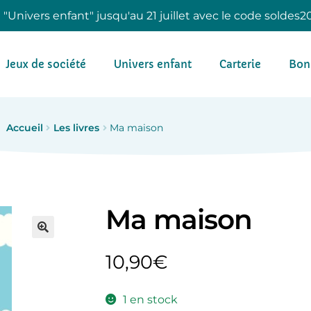
e "Univers enfant" jusqu'au 21 juillet avec le code soldes2
Jeux de société
Univers enfant
Carterie
Bon
Accueil
Les livres
Ma maison
Ma maison
10,90
€
1 en stock