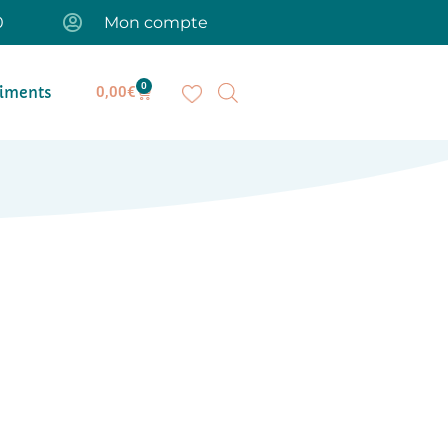
0
Mon compte
0
iments
0,00
€