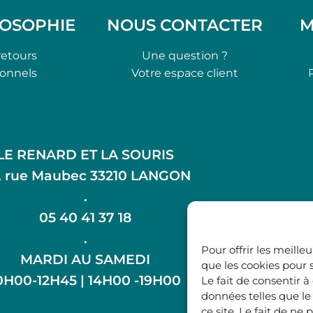
LOSOPHIE
NOUS CONTACTER
M
retours
Une question ?
ionnels
Votre espace client
LE RENARD ET LA SOURIS
, rue Maubec 33210 LANGON
.
05 40 41 37 18
.
Pour offrir les meille
MARDI AU SAMEDI
que les cookies pour 
0H00-12H45 | 14H00 -19H00
Le fait de consentir 
données telles que l
ce site. Le fait de n