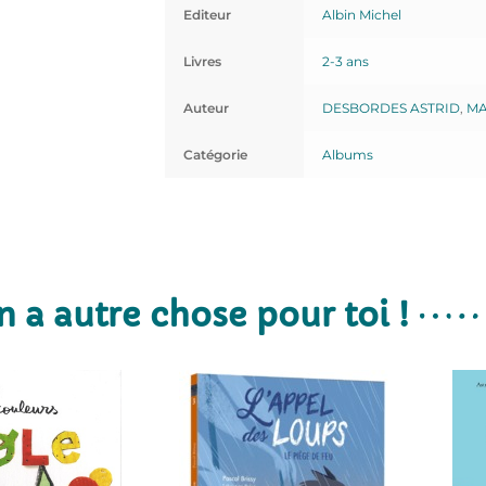
Editeur
Albin Michel
Livres
2-3 ans
Auteur
DESBORDES ASTRID
,
MA
Catégorie
Albums
n a autre chose pour toi !