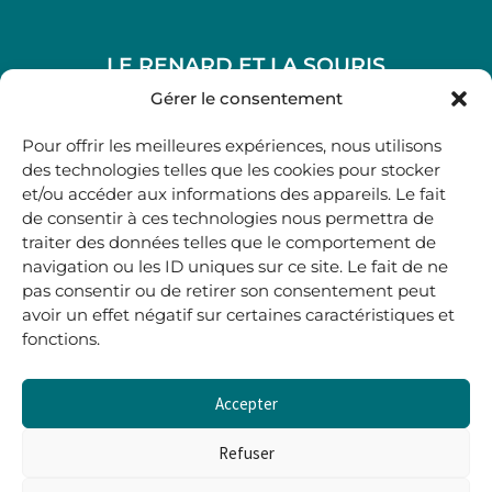
LE RENARD ET LA SOURIS
48, rue Maubec 33210 LANGON
Gérer le consentement
.
Pour offrir les meilleures expériences, nous utilisons
05 40 41 37 18
des technologies telles que les cookies pour stocker
et/ou accéder aux informations des appareils. Le fait
.
de consentir à ces technologies nous permettra de
MARDI AU SAMEDI
traiter des données telles que le comportement de
10H00-12H45 | 14H00 -19H00
navigation ou les ID uniques sur ce site. Le fait de ne
pas consentir ou de retirer son consentement peut
avoir un effet négatif sur certaines caractéristiques et
boutique@lerenardetlasouris.com
fonctions.
Accepter
0
0,00
€
Refuser