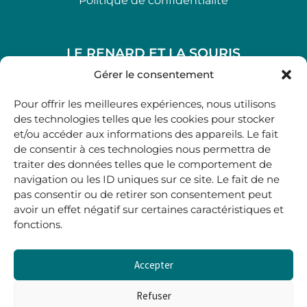
Politique de confidentialité
LE RENARD ET LA SOURIS
48, rue Maubec 33210 LANGON
Gérer le consentement
.
Pour offrir les meilleures expériences, nous utilisons
05 40 41 37 18
des technologies telles que les cookies pour stocker
et/ou accéder aux informations des appareils. Le fait
.
de consentir à ces technologies nous permettra de
MARDI AU SAMEDI
traiter des données telles que le comportement de
10H00-12H45 | 14H00 -19H00
navigation ou les ID uniques sur ce site. Le fait de ne
pas consentir ou de retirer son consentement peut
avoir un effet négatif sur certaines caractéristiques et
boutique@lerenardetlasouris.com
fonctions.
Accepter
0
0,00
€
Refuser