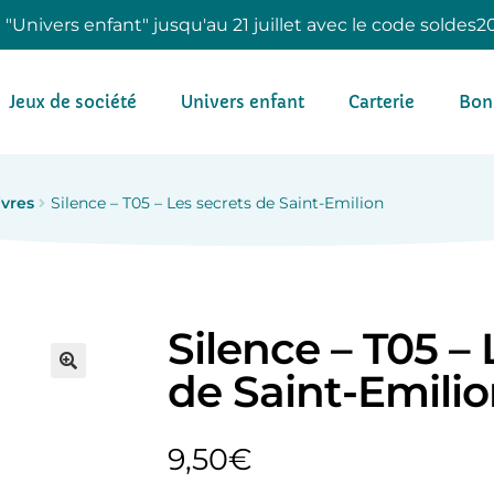
e "Univers enfant" jusqu'au 21 juillet avec le code soldes2
Jeux de société
Univers enfant
Carterie
Bon
ivres
Silence – T05 – Les secrets de Saint-Emilion
Silence – T05 – 
de Saint-Emili
9,50
€