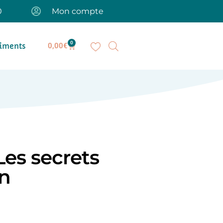
0
Mon compte
0
iments
0,00
€
Les secrets
on