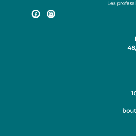
Les profess
48
1
bout