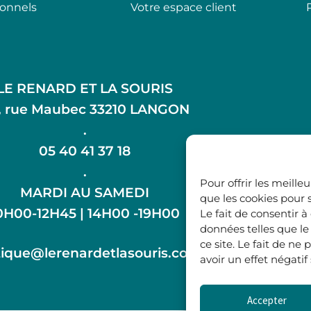
ionnels
Votre espace client
LE RENARD ET LA SOURIS
, rue Maubec 33210 LANGON
.
05 40 41 37 18
.
Pour offrir les meille
MARDI AU SAMEDI
que les cookies pour 
0H00-12H45 | 14H00 -19H00
Le fait de consentir 
données telles que l
ce site. Le fait de n
ique@lerenardetlasouris.com
avoir un effet négatif
Accepter