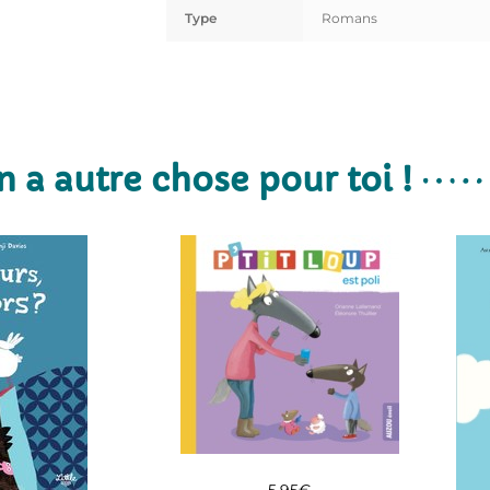
Type
Romans
n a autre chose pour toi !