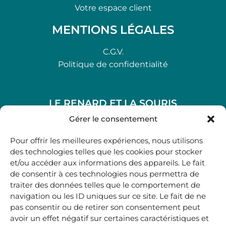
Votre espace client
MENTIONS LÉGALES
C.G.V.
Politique de confidentialité
LE RENARD ET LA SOURIS
48, rue Maubec 33210 LANGON
Gérer le consentement
.
Pour offrir les meilleures expériences, nous utilisons
05 40 41 37 18
des technologies telles que les cookies pour stocker
et/ou accéder aux informations des appareils. Le fait
.
de consentir à ces technologies nous permettra de
MARDI AU SAMEDI
traiter des données telles que le comportement de
10H00-12H45 | 14H00 -19H00
navigation ou les ID uniques sur ce site. Le fait de ne
pas consentir ou de retirer son consentement peut
avoir un effet négatif sur certaines caractéristiques et
boutique@lerenardetlasouris.com