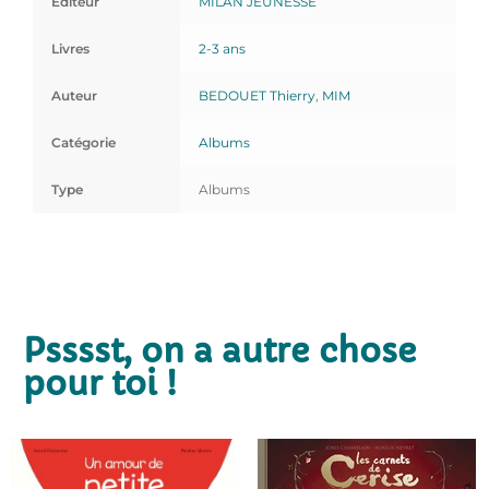
Editeur
MILAN JEUNESSE
Livres
2-3 ans
Auteur
BEDOUET Thierry
,
MIM
Catégorie
Albums
Type
Albums
Psssst, on a autre chose
pour toi !