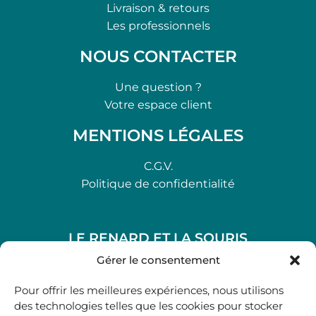
Livraison & retours
Les professionnels
NOUS CONTACTER
Une question ?
Votre espace client
MENTIONS LÉGALES
C.G.V.
Politique de confidentialité
LE RENARD ET LA SOURIS
48, rue Maubec 33210 LANGON
Gérer le consentement
.
Pour offrir les meilleures expériences, nous utilisons
05 40 41 37 18
des technologies telles que les cookies pour stocker