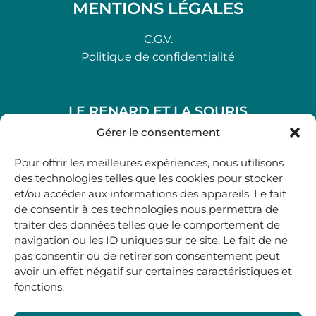
MENTIONS LÉGALES
C.G.V.
Politique de confidentialité
LE RENARD ET LA SOURIS
48, rue Maubec 33210 LANGON
Gérer le consentement
.
Pour offrir les meilleures expériences, nous utilisons
05 40 41 37 18
des technologies telles que les cookies pour stocker
et/ou accéder aux informations des appareils. Le fait
.
de consentir à ces technologies nous permettra de
MARDI AU SAMEDI
traiter des données telles que le comportement de
10H00-12H45 | 14H00 -19H00
navigation ou les ID uniques sur ce site. Le fait de ne
pas consentir ou de retirer son consentement peut
avoir un effet négatif sur certaines caractéristiques et
boutique@lerenardetlasouris.com
fonctions.