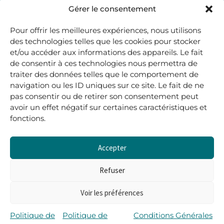
48, rue Maubec 33210 LANGON
Gérer le consentement
.
Pour offrir les meilleures expériences, nous utilisons
05 40 41 37 18
des technologies telles que les cookies pour stocker
et/ou accéder aux informations des appareils. Le fait
.
de consentir à ces technologies nous permettra de
MARDI AU SAMEDI
traiter des données telles que le comportement de
10H00-12H45 | 14H00 -19H00
navigation ou les ID uniques sur ce site. Le fait de ne
pas consentir ou de retirer son consentement peut
avoir un effet négatif sur certaines caractéristiques et
boutique@lerenardetlasouris.com
fonctions.
Accepter
0
0,00
€
Refuser
Voir les préférences
Tous droits réservés © Le Renard et la Souris –
Propulsé par Wordpress & Piloté par
l’agence Les 2
Politique de
Politique de
Conditions Générales
Rives