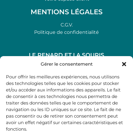
MENTIONS LÉGALES
C.G.V.
Politique de confidentialité
LE RENARD ET LA SOURIS
48, rue Maubec 33210 LANGON
Gérer le consentement
.
Pour offrir les meilleures expériences, nous utilisons
05 40 41 37 18
des technologies telles que les cookies pour stocker
et/ou accéder aux informations des appareils. Le fait
.
de consentir à ces technologies nous permettra de
MARDI AU SAMEDI
traiter des données telles que le comportement de
10H00-12H45 | 14H00 -19H00
navigation ou les ID uniques sur ce site. Le fait de ne
pas consentir ou de retirer son consentement peut
avoir un effet négatif sur certaines caractéristiques et
boutique@lerenardetlasouris.com
fonctions.