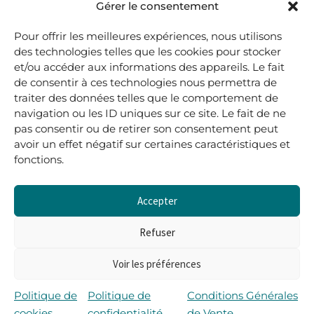
48, rue Maubec 33210 LANGON
Gérer le consentement
.
Pour offrir les meilleures expériences, nous utilisons
05 40 41 37 18
des technologies telles que les cookies pour stocker
et/ou accéder aux informations des appareils. Le fait
.
de consentir à ces technologies nous permettra de
MARDI AU SAMEDI
traiter des données telles que le comportement de
10H00-12H45 | 14H00 -19H00
navigation ou les ID uniques sur ce site. Le fait de ne
pas consentir ou de retirer son consentement peut
avoir un effet négatif sur certaines caractéristiques et
boutique@lerenardetlasouris.com
fonctions.
Accepter
0
0,00
€
Refuser
Voir les préférences
Tous droits réservés © Le Renard et la Souris –
Propulsé par Wordpress & Piloté par
l’agence Les 2
Politique de
Politique de
Conditions Générales
Rives
cookies
confidentialité
de Vente