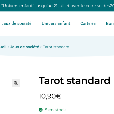
e "Univers enfant" jusqu'au 21 juillet avec le code soldes2
Jeux de société
Univers enfant
Carterie
Bon
ueil
Jeux de société
Tarot standard
Tarot standard
10,90
€
5 en stock