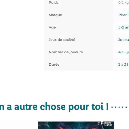
Poids
0,2 kg
Marque
Piatni
Age
8-9 a
Jeux de société
Joueu
Nombre de joueurs
4 à 5 
Durée
2 à 3 
n a autre chose pour toi !