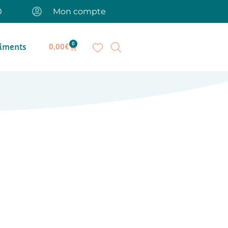
0
Mon compte
0
iments
0,00
€