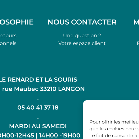
LOSOPHIE
NOUS CONTACTER
M
retours
Une question ?
ionnels
Votre espace client
LE RENARD ET LA SOURIS
, rue Maubec 33210 LANGON
.
05 40 41 37 18
.
Pour offrir les meille
MARDI AU SAMEDI
que les cookies pour 
0H00-12H45 | 14H00 -19H00
Le fait de consentir 