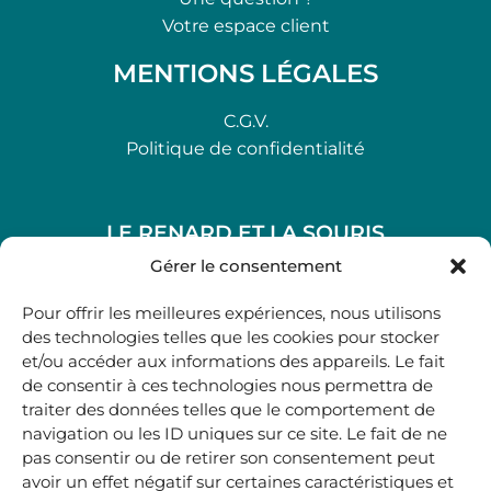
Votre espace client
MENTIONS LÉGALES
C.G.V.
Politique de confidentialité
LE RENARD ET LA SOURIS
48, rue Maubec 33210 LANGON
Gérer le consentement
.
Pour offrir les meilleures expériences, nous utilisons
05 40 41 37 18
des technologies telles que les cookies pour stocker
et/ou accéder aux informations des appareils. Le fait
.
de consentir à ces technologies nous permettra de
MARDI AU SAMEDI
traiter des données telles que le comportement de
10H00-12H45 | 14H00 -19H00
navigation ou les ID uniques sur ce site. Le fait de ne
pas consentir ou de retirer son consentement peut
avoir un effet négatif sur certaines caractéristiques et