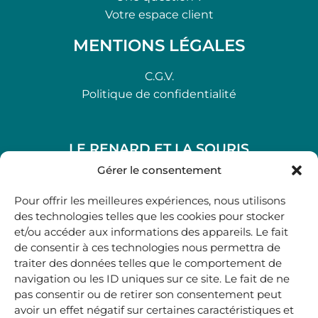
Votre espace client
MENTIONS LÉGALES
C.G.V.
Politique de confidentialité
LE RENARD ET LA SOURIS
48, rue Maubec 33210 LANGON
Gérer le consentement
.
Pour offrir les meilleures expériences, nous utilisons
05 40 41 37 18
des technologies telles que les cookies pour stocker
et/ou accéder aux informations des appareils. Le fait
.
de consentir à ces technologies nous permettra de
MARDI AU SAMEDI
traiter des données telles que le comportement de
10H00-12H45 | 14H00 -19H00
navigation ou les ID uniques sur ce site. Le fait de ne
pas consentir ou de retirer son consentement peut
avoir un effet négatif sur certaines caractéristiques et
boutique@lerenardetlasouris.com