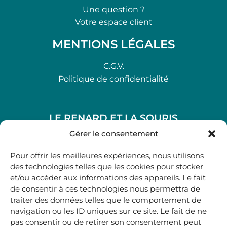
Une question ?
Votre espace client
MENTIONS LÉGALES
C.G.V.
Politique de confidentialité
LE RENARD ET LA SOURIS
48, rue Maubec 33210 LANGON
Gérer le consentement
.
Pour offrir les meilleures expériences, nous utilisons
05 40 41 37 18
des technologies telles que les cookies pour stocker
et/ou accéder aux informations des appareils. Le fait
.
de consentir à ces technologies nous permettra de
MARDI AU SAMEDI
traiter des données telles que le comportement de
10H00-12H45 | 14H00 -19H00
navigation ou les ID uniques sur ce site. Le fait de ne
pas consentir ou de retirer son consentement peut