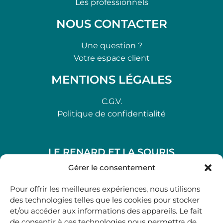
Les professionnels
NOUS CONTACTER
Une question ?
Votre espace client
MENTIONS LÉGALES
C.G.V.
Politique de confidentialité
LE RENARD ET LA SOURIS
48, rue Maubec 33210 LANGON
Gérer le consentement
.
Pour offrir les meilleures expériences, nous utilisons
05 40 41 37 18
des technologies telles que les cookies pour stocker
et/ou accéder aux informations des appareils. Le fait
.
de consentir à ces technologies nous permettra de