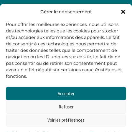
Gérer le consentement
LE RENARD ET LA SOURIS
48, rue Maubec 33210 LANGON
Pour offrir les meilleures expériences, nous utilisons
des technologies telles que les cookies pour stocker
.
et/ou accéder aux informations des appareils. Le fait
05 40 41 37 18
de consentir à ces technologies nous permettra de
.
traiter des données telles que le comportement de
navigation ou les ID uniques sur ce site. Le fait de ne
MARDI AU SAMEDI
pas consentir ou de retirer son consentement peut
10H00-12H45 | 14H00 -19H00
avoir un effet négatif sur certaines caractéristiques et
fonctions.
boutique@lerenardetlasouris.com
Accepter
Refuser
0
0,00
€
Voir les préférences