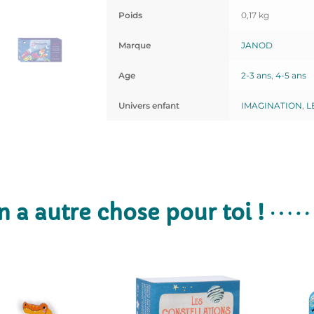
Poids
0,17 kg
Marque
JANOD
Age
2-3 ans
,
4-5 ans
Univers enfant
IMAGINATION
,
L
n a autre chose pour toi !