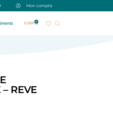
0
Mon compte
0
iments
0,00
€
E
 – REVE