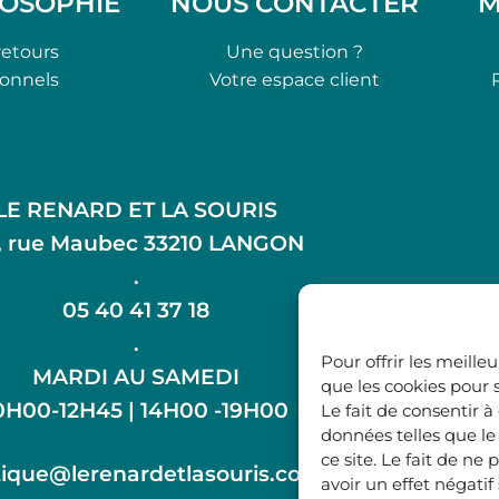
LOSOPHIE
NOUS CONTACTER
M
retours
Une question ?
ionnels
Votre espace client
LE RENARD ET LA SOURIS
, rue Maubec 33210 LANGON
.
05 40 41 37 18
.
Pour offrir les meille
MARDI AU SAMEDI
que les cookies pour 
0H00-12H45 | 14H00 -19H00
Le fait de consentir 
données telles que l
ce site. Le fait de n
ique@lerenardetlasouris.com
avoir un effet négatif