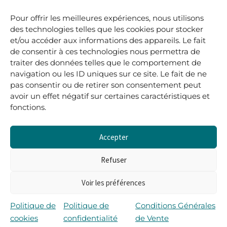
.
Pour offrir les meilleures expériences, nous utilisons
05 40 41 37 18
des technologies telles que les cookies pour stocker
et/ou accéder aux informations des appareils. Le fait
.
de consentir à ces technologies nous permettra de
MARDI AU SAMEDI
traiter des données telles que le comportement de
10H00-12H45 | 14H00 -19H00
navigation ou les ID uniques sur ce site. Le fait de ne
pas consentir ou de retirer son consentement peut
avoir un effet négatif sur certaines caractéristiques et
boutique@lerenardetlasouris.com
fonctions.
Accepter
0
0,00
€
Refuser
Voir les préférences
Tous droits réservés © Le Renard et la Souris –
Propulsé par Wordpress & Piloté par
l’agence Les 2
Politique de
Politique de
Conditions Générales
Rives
cookies
confidentialité
de Vente