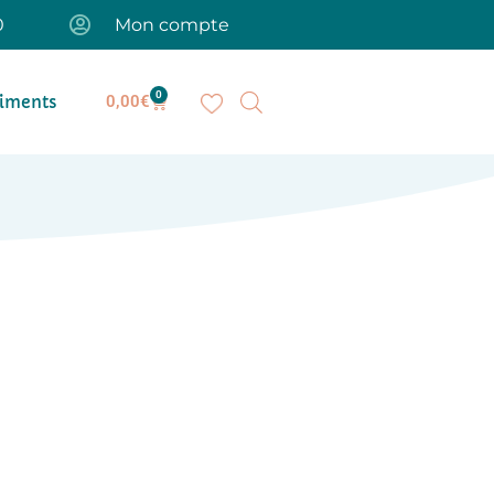
0
Mon compte
0
iments
0,00
€