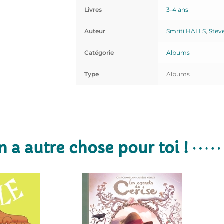
Livres
3-4 ans
Auteur
Smriti HALLS
,
Stev
Catégorie
Albums
Type
Albums
n a autre chose pour toi !