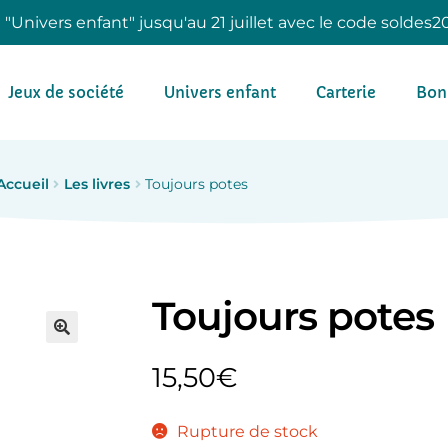
e "Univers enfant" jusqu'au 21 juillet avec le code soldes2
Jeux de société
Univers enfant
Carterie
Bon
Accueil
Les livres
Toujours potes
Toujours potes
15,50
€
Rupture de stock