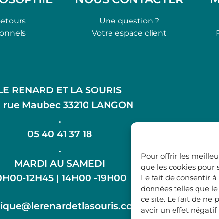
retours
Une question ?
ionnels
Votre espace client
LE RENARD ET LA SOURIS
, rue Maubec 33210 LANGON
.
05 40 41 37 18
.
Pour offrir les meille
MARDI AU SAMEDI
que les cookies pour 
0H00-12H45 | 14H00 -19H00
Le fait de consentir 
données telles que l
ce site. Le fait de n
ique@lerenardetlasouris.com
avoir un effet négatif