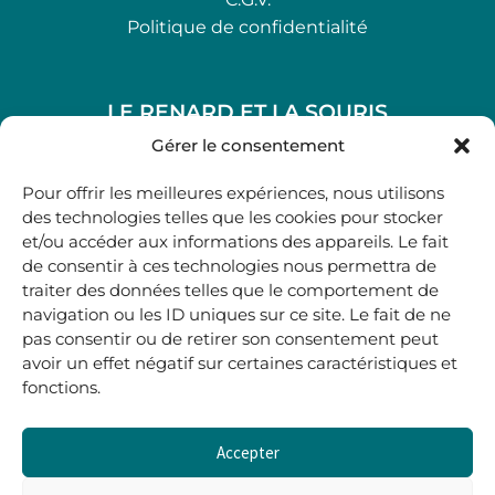
Politique de confidentialité
LE RENARD ET LA SOURIS
48, rue Maubec 33210 LANGON
Gérer le consentement
.
Pour offrir les meilleures expériences, nous utilisons
05 40 41 37 18
des technologies telles que les cookies pour stocker
et/ou accéder aux informations des appareils. Le fait
.
de consentir à ces technologies nous permettra de
MARDI AU SAMEDI
traiter des données telles que le comportement de
10H00-12H45 | 14H00 -19H00
navigation ou les ID uniques sur ce site. Le fait de ne
pas consentir ou de retirer son consentement peut
avoir un effet négatif sur certaines caractéristiques et
boutique@lerenardetlasouris.com
fonctions.
Accepter
0