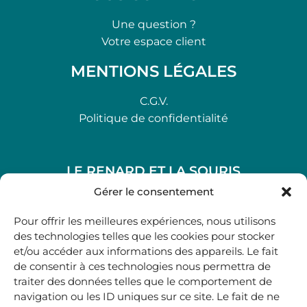
Une question ?
Votre espace client
MENTIONS LÉGALES
C.G.V.
Politique de confidentialité
LE RENARD ET LA SOURIS
48, rue Maubec 33210 LANGON
Gérer le consentement
.
Pour offrir les meilleures expériences, nous utilisons
05 40 41 37 18
des technologies telles que les cookies pour stocker
et/ou accéder aux informations des appareils. Le fait
.
de consentir à ces technologies nous permettra de
MARDI AU SAMEDI
traiter des données telles que le comportement de
10H00-12H45 | 14H00 -19H00
navigation ou les ID uniques sur ce site. Le fait de ne