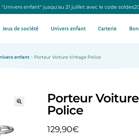
e "Univers enfant" jusqu'au 21 juillet avec le code soldes2
Jeux de société
Univers enfant
Carterie
Bon
nivers enfant
Porteur Voiture Vintage Police
Porteur Voitur
Police
129,90
€