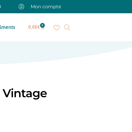
0
Mon compte
0
iments
0,00
€
e Vintage