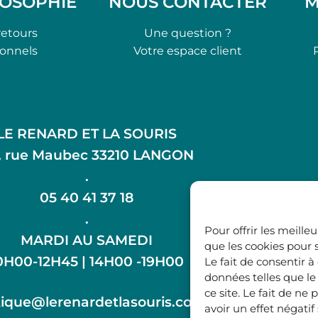
LOSOPHIE
NOUS CONTACTER
M
retours
Une question ?
ionnels
Votre espace client
LE RENARD ET LA SOURIS
, rue Maubec 33210 LANGON
.
05 40 41 37 18
.
Pour offrir les meille
MARDI AU SAMEDI
que les cookies pour 
0H00-12H45 | 14H00 -19H00
Le fait de consentir 
données telles que l
ce site. Le fait de n
ique@lerenardetlasouris.com
avoir un effet négatif