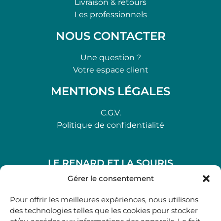
Livraison & retours
Les professionnels
NOUS CONTACTER
Une question ?
Votre espace client
MENTIONS LÉGALES
C.G.V.
Politique de confidentialité
LE RENARD ET LA SOURIS
48, rue Maubec 33210 LANGON
Gérer le consentement
.
Pour offrir les meilleures expériences, nous utilisons
05 40 41 37 18
des technologies telles que les cookies pour stocker