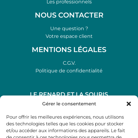
Les professionnels
NOUS CONTACTER
Une question ?
Votre espace client
MENTIONS LÉGALES
C.G.V.
Politique de confidentialité
LE RENARD ET LA SOURIS
48, rue Maubec 33210 LANGON
Gérer le consentement
.
Pour offrir les meilleures expériences, nous utilisons
05 40 41 37 18
des technologies telles que les cookies pour stocker
et/ou accéder aux informations des appareils. Le fait
.
de consentir à ces technologies nous permettra de