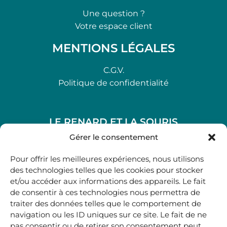
Une question ?
Votre espace client
MENTIONS LÉGALES
C.G.V.
Politique de confidentialité
LE RENARD ET LA SOURIS
48, rue Maubec 33210 LANGON
Gérer le consentement
.
Pour offrir les meilleures expériences, nous utilisons
05 40 41 37 18
des technologies telles que les cookies pour stocker
et/ou accéder aux informations des appareils. Le fait
.
de consentir à ces technologies nous permettra de
MARDI AU SAMEDI
traiter des données telles que le comportement de
10H00-12H45 | 14H00 -19H00
navigation ou les ID uniques sur ce site. Le fait de ne
pas consentir ou de retirer son consentement peut