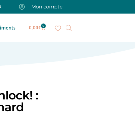
0
Mon compte
0
iments
0,00
€
lock! :
anard