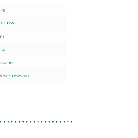
 kg
CE COW
ans
nts
 joueurs
s de 30 minutes