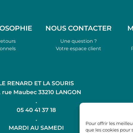
LOSOPHIE
NOUS CONTACTER
M
retours
Une question ?
ionnels
Votre espace client
LE RENARD ET LA SOURIS
, rue Maubec 33210 LANGON
.
05 40 41 37 18
.
Pour offrir les meille
MARDI AU SAMEDI
que les cookies pour 