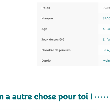
Poids
0,319
Marque
SPA
Age
4-5 
Jeux de société
Enfa
Nombre de joueurs
1 à 4
Durée
Moin
n a autre chose pour toi !