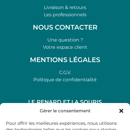
Livraison & retours
Les professionnels
NOUS CONTACTER
Une question ?
Votre espace client
MENTIONS LÉGALES
C.G.V.
Politique de confidentialité
LE RENARD ET LA SOURIS
48, rue Maubec 33210 LANGON
Gérer le consentement
.
Pour offrir les meilleures expériences, nous utilisons
05 40 41 37 18
des technologies telles que les cookies pour stocker