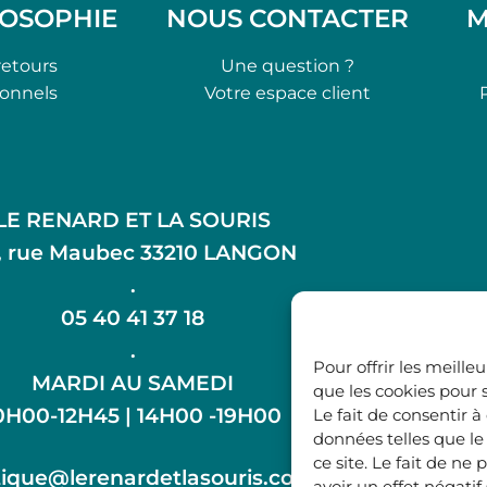
LOSOPHIE
NOUS CONTACTER
M
retours
Une question ?
ionnels
Votre espace client
LE RENARD ET LA SOURIS
, rue Maubec 33210 LANGON
.
05 40 41 37 18
.
Pour offrir les meille
MARDI AU SAMEDI
que les cookies pour 
0H00-12H45 | 14H00 -19H00
Le fait de consentir 
données telles que l
ce site. Le fait de n
ique@lerenardetlasouris.com
avoir un effet négatif