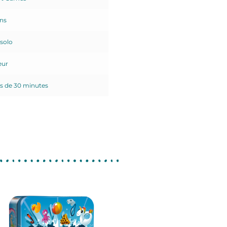
ans
 solo
eur
s de 30 minutes