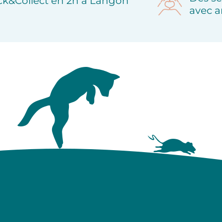
ick&Collect en 2h à Langon
avec a