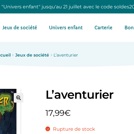
e "Univers enfant" jusqu'au 21 juillet avec le code soldes2
Jeux de société
Univers enfant
Carterie
Bon
cueil
Jeux de société
L’aventurier
L’aventurier
17,99
€
Rupture de stock