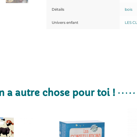
Détails
bois
Univers enfant
LES C
n a autre chose pour toi !