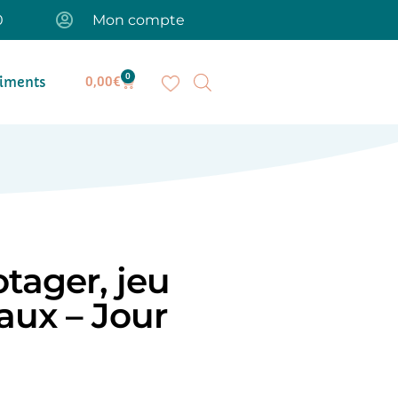
0
Mon compte
0
iments
0,00
€
tager, jeu
aux – Jour