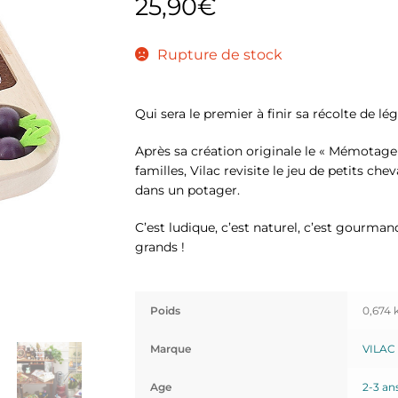
25,90
€
Rupture de stock
Qui sera le premier à finir sa récolte de l
Après sa création originale le « Mémotager
familles, Vilac revisite le jeu de petits ch
dans un potager.
C’est ludique, c’est naturel, c’est gourmand
grands !
Poids
0,674 
Marque
VILAC
Age
2-3 an