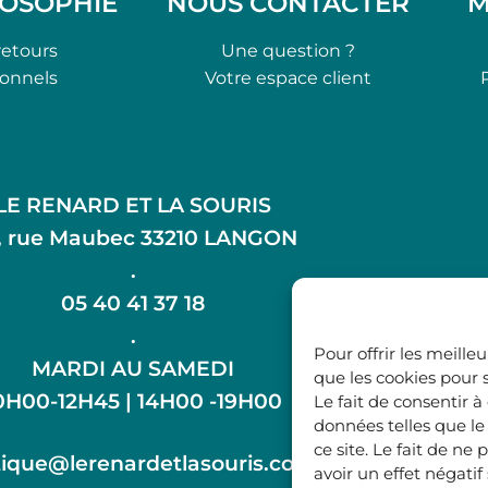
LOSOPHIE
NOUS CONTACTER
M
retours
Une question ?
ionnels
Votre espace client
LE RENARD ET LA SOURIS
, rue Maubec 33210 LANGON
.
05 40 41 37 18
.
Pour offrir les meille
MARDI AU SAMEDI
que les cookies pour 
0H00-12H45 | 14H00 -19H00
Le fait de consentir 
données telles que l
ce site. Le fait de n
ique@lerenardetlasouris.com
avoir un effet négatif