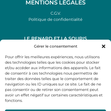
MENTIONS LÉGALES
C.G.V.
Politique de confidentialité
LE RENARD ET LA SOURIS
48, rue Maubec 33210 LANGON
Gérer le consentement
.
Pour offrir les meilleures expériences, nous utilisons
05 40 41 37 18
des technologies telles que les cookies pour stocker
et/ou accéder aux informations des appareils. Le fait
.
de consentir à ces technologies nous permettra de
MARDI AU SAMEDI
traiter des données telles que le comportement de
10H00-12H45 | 14H00 -19H00
navigation ou les ID uniques sur ce site. Le fait de ne
pas consentir ou de retirer son consentement peut
avoir un effet négatif sur certaines caractéristiques et
boutique@lerenardetlasouris.com
fonctions.