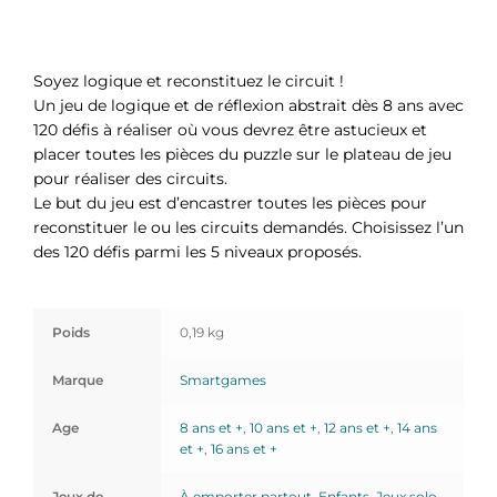
Soyez logique et reconstituez le circuit !
Un jeu de logique et de réflexion abstrait dès 8 ans avec
120 défis à réaliser où vous devrez être astucieux et
placer toutes les pièces du puzzle sur le plateau de jeu
pour réaliser des circuits.
Le but du jeu est d’encastrer toutes les pièces pour
reconstituer le ou les circuits demandés. Choisissez l’un
des 120 défis parmi les 5 niveaux proposés.
Poids
0,19 kg
Marque
Smartgames
Age
8 ans et +
,
10 ans et +
,
12 ans et +
,
14 ans
et +
,
16 ans et +
Jeux de
À emporter partout
,
Enfants
,
Jeux solo
,