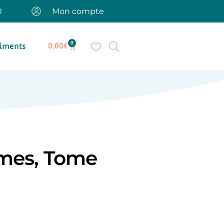
0
Mon compte
0
iments
0,00
€
ames, Tome