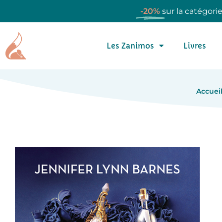
-20%
sur la catégori
Les Zanimos
Livres
Accuei