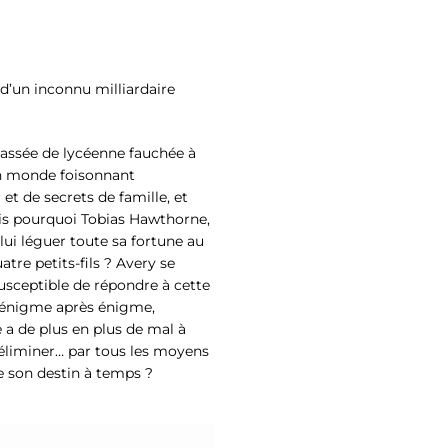
 d’un inconnu milliardaire
assée de lycéenne fauchée à
un monde foisonnant
et de secrets de famille, et
ais pourquoi Tobias Hawthorne,
e lui léguer toute sa fortune au
atre petits-fils ? Avery se
susceptible de répondre à cette
e énigme après énigme,
a de plus en plus de mal à
 l’éliminer… par tous les moyens
de son destin à temps ?