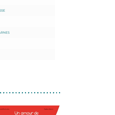
SSE
BARNES