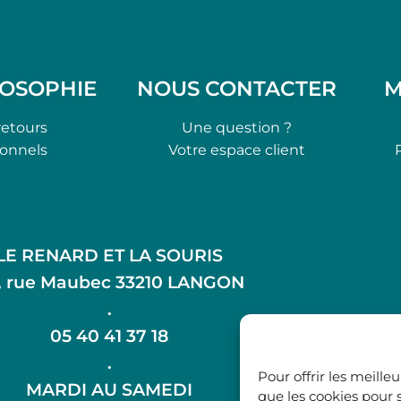
LOSOPHIE
NOUS CONTACTER
M
retours
Une question ?
ionnels
Votre espace client
LE RENARD ET LA SOURIS
, rue Maubec 33210 LANGON
.
05 40 41 37 18
.
Pour offrir les meille
MARDI AU SAMEDI
que les cookies pour 