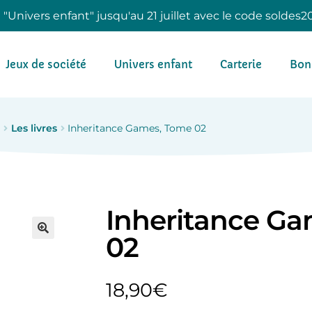
e "Univers enfant" jusqu'au 21 juillet avec le code soldes2
Jeux de société
Univers enfant
Carterie
Bon
l
Les livres
Inheritance Games, Tome 02
Inheritance G
02
18,90
€