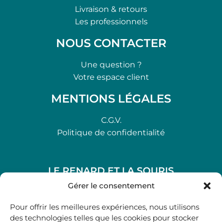
Livraison & retours
Les professionnels
NOUS CONTACTER
Une question ?
Votre espace client
MENTIONS LÉGALES
C.G.V.
Politique de confidentialité
LE RENARD ET LA SOURIS
48, rue Maubec 33210 LANGON
Gérer le consentement
.
Pour offrir les meilleures expériences, nous utilisons
05 40 41 37 18
des technologies telles que les cookies pour stocker