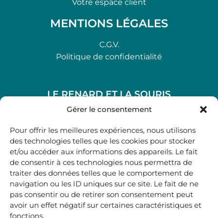
Votre espace client
MENTIONS LÉGALES
C.G.V.
Politique de confidentialité
LE RENARD ET LA SOURIS
48, rue Maubec 33210 LANGON
Gérer le consentement
.
Pour offrir les meilleures expériences, nous utilisons
05 40 41 37 18
des technologies telles que les cookies pour stocker
et/ou accéder aux informations des appareils. Le fait
.
de consentir à ces technologies nous permettra de
MARDI AU SAMEDI
traiter des données telles que le comportement de
10H00-12H45 | 14H00 -19H00
navigation ou les ID uniques sur ce site. Le fait de ne
pas consentir ou de retirer son consentement peut
avoir un effet négatif sur certaines caractéristiques et
boutique@lerenardetlasouris.com
fonctions.