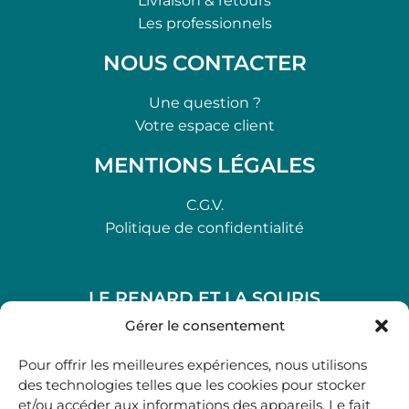
Livraison & retours
Les professionnels
NOUS CONTACTER
Une question ?
Votre espace client
MENTIONS LÉGALES
C.G.V.
Politique de confidentialité
LE RENARD ET LA SOURIS
48, rue Maubec 33210 LANGON
Gérer le consentement
.
Pour offrir les meilleures expériences, nous utilisons
05 40 41 37 18
des technologies telles que les cookies pour stocker
et/ou accéder aux informations des appareils. Le fait
.