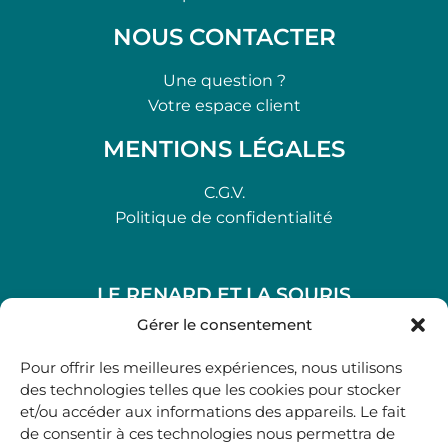
NOUS CONTACTER
Une question ?
Votre espace client
MENTIONS LÉGALES
C.G.V.
Politique de confidentialité
LE RENARD ET LA SOURIS
48, rue Maubec 33210 LANGON
Gérer le consentement
.
Pour offrir les meilleures expériences, nous utilisons
05 40 41 37 18
des technologies telles que les cookies pour stocker
et/ou accéder aux informations des appareils. Le fait
.
de consentir à ces technologies nous permettra de
MARDI AU SAMEDI