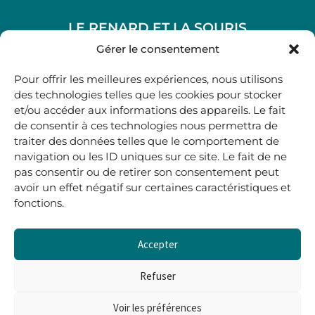
LE RENARD ET LA SOURIS
48, rue Maubec 33210 LANGON
Gérer le consentement
.
Pour offrir les meilleures expériences, nous utilisons
05 40 41 37 18
des technologies telles que les cookies pour stocker
et/ou accéder aux informations des appareils. Le fait
.
de consentir à ces technologies nous permettra de
MARDI AU SAMEDI
traiter des données telles que le comportement de
10H00-12H45 | 14H00 -19H00
navigation ou les ID uniques sur ce site. Le fait de ne
pas consentir ou de retirer son consentement peut
avoir un effet négatif sur certaines caractéristiques et
boutique@lerenardetlasouris.com
fonctions.
Accepter
0
0,00
€
Refuser
Voir les préférences
Tous droits réservés © Le Renard et la Souris –