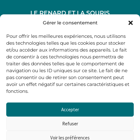
LE RENARD ET LA SOURIS
48, rue Maubec 33210 LANGON
Gérer le consentement
.
Pour offrir les meilleures expériences, nous utilisons
05 40 41 37 18
des technologies telles que les cookies pour stocker
et/ou accéder aux informations des appareils. Le fait
.
de consentir à ces technologies nous permettra de
MARDI AU SAMEDI
traiter des données telles que le comportement de
10H00-12H45 | 14H00 -19H00
navigation ou les ID uniques sur ce site. Le fait de ne
pas consentir ou de retirer son consentement peut
avoir un effet négatif sur certaines caractéristiques et
boutique@lerenardetlasouris.com
fonctions.
Accepter
0
0,00
€
Refuser
Voir les préférences
Tous droits réservés © Le Renard et la Souris –