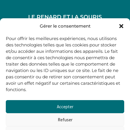
LE RENARD ET LA SOURIS
48, rue Maubec 33210 LANGON
Gérer le consentement
.
Pour offrir les meilleures expériences, nous utilisons
05 40 41 37 18
des technologies telles que les cookies pour stocker
et/ou accéder aux informations des appareils. Le fait
.
de consentir à ces technologies nous permettra de
MARDI AU SAMEDI
traiter des données telles que le comportement de
10H00-12H45 | 14H00 -19H00
navigation ou les ID uniques sur ce site. Le fait de ne
pas consentir ou de retirer son consentement peut
avoir un effet négatif sur certaines caractéristiques et
boutique@lerenardetlasouris.com
fonctions.
Accepter
0
0,00
€
Refuser