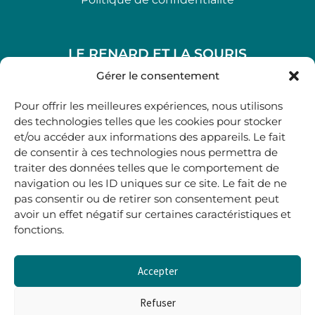
LE RENARD ET LA SOURIS
48, rue Maubec 33210 LANGON
Gérer le consentement
.
Pour offrir les meilleures expériences, nous utilisons
05 40 41 37 18
des technologies telles que les cookies pour stocker
et/ou accéder aux informations des appareils. Le fait
.
de consentir à ces technologies nous permettra de
MARDI AU SAMEDI
traiter des données telles que le comportement de
10H00-12H45 | 14H00 -19H00
navigation ou les ID uniques sur ce site. Le fait de ne
pas consentir ou de retirer son consentement peut
avoir un effet négatif sur certaines caractéristiques et
boutique@lerenardetlasouris.com
fonctions.
Accepter
0
0,00
€
Refuser