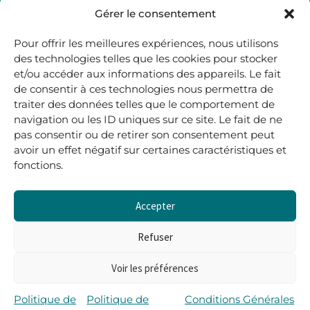
48, rue Maubec 33210 LANGON
Gérer le consentement
.
Pour offrir les meilleures expériences, nous utilisons
05 40 41 37 18
des technologies telles que les cookies pour stocker
et/ou accéder aux informations des appareils. Le fait
.
de consentir à ces technologies nous permettra de
MARDI AU SAMEDI
traiter des données telles que le comportement de
10H00-12H45 | 14H00 -19H00
navigation ou les ID uniques sur ce site. Le fait de ne
pas consentir ou de retirer son consentement peut
avoir un effet négatif sur certaines caractéristiques et
boutique@lerenardetlasouris.com
fonctions.
Accepter
0
0,00
€
Refuser
Voir les préférences
Tous droits réservés © Le Renard et la Souris –
Propulsé par Wordpress & Piloté par
l’agence Les 2
Politique de
Politique de
Conditions Générales
Rives