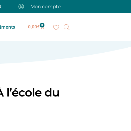
0
Mon compte
0
iments
0,00
€
À l’école du