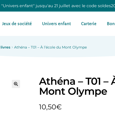
e "Univers enfant" jusqu'au 21 juillet avec le code soldes2
Jeux de société
Univers enfant
Carterie
Bon
 livres
Athéna – T01 – À l’école du Mont Olympe
Athéna – T01 – 
Mont Olympe
10,50
€