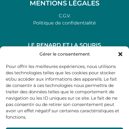
MENTIONS LÉGALES
C.G.V.
Politique de confidentialité
LE RENARD ET LA SOURIS
48, rue Maubec 33210 LANGON
Gérer le consentement
.
Pour offrir les meilleures expériences, nous utilisons
05 40 41 37 18
des technologies telles que les cookies pour stocker
et/ou accéder aux informations des appareils. Le fait
.
de consentir à ces technologies nous permettra de
MARDI AU SAMEDI
traiter des données telles que le comportement de
10H00-12H45 | 14H00 -19H00
navigation ou les ID uniques sur ce site. Le fait de ne
pas consentir ou de retirer son consentement peut
avoir un effet négatif sur certaines caractéristiques et
boutique@lerenardetlasouris.com
fonctions.