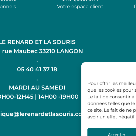
ionnels
Votre espace client
LE RENARD ET LA SOURIS
, rue Maubec 33210 LANGON
.
05 40 41 37 18
.
Pour offrir les meille
MARDI AU SAMEDI
que les cookies pour 
0H00-12H45 | 14H00 -19H00
Le fait de consentir 
données telles que l
ce site. Le fait de n
ique@lerenardetlasouris.com
avoir un effet négatif
Accepter