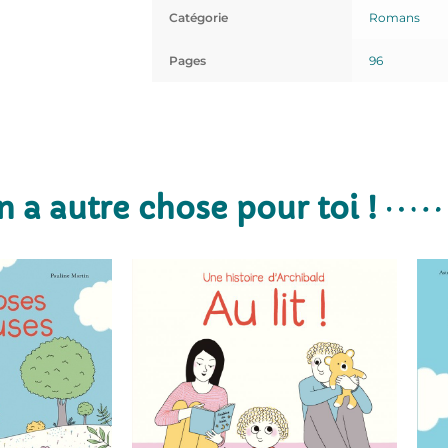
Catégorie
Romans
Pages
96
n a autre chose pour toi !