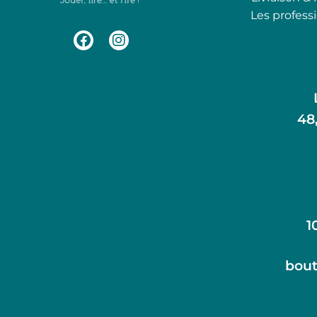
Les profess
48
1
bout