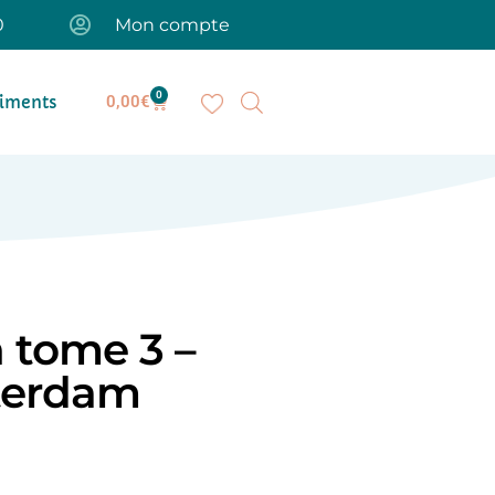
0
Mon compte
0
iments
0,00
€
 tome 3 –
terdam