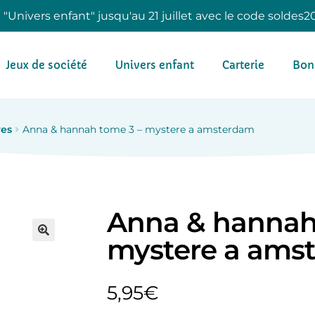
e "Univers enfant" jusqu'au 21 juillet avec le code soldes2
Jeux de société
Univers enfant
Carterie
Bon
res
Anna & hannah tome 3 – mystere a amsterdam
Anna & hannah
mystere a ams
5,95
€