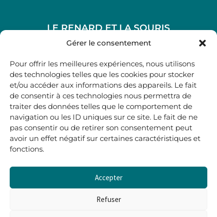
LE RENARD ET LA SOURIS
48, rue Maubec 33210 LANGON
Gérer le consentement
.
Pour offrir les meilleures expériences, nous utilisons
05 40 41 37 18
des technologies telles que les cookies pour stocker
et/ou accéder aux informations des appareils. Le fait
.
de consentir à ces technologies nous permettra de
MARDI AU SAMEDI
traiter des données telles que le comportement de
10H00-12H45 | 14H00 -19H00
navigation ou les ID uniques sur ce site. Le fait de ne
pas consentir ou de retirer son consentement peut
avoir un effet négatif sur certaines caractéristiques et
boutique@lerenardetlasouris.com
fonctions.
Accepter
0
0,00
€
Refuser