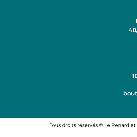
48
1
bout
Tous droits réservés © Le Renard et 