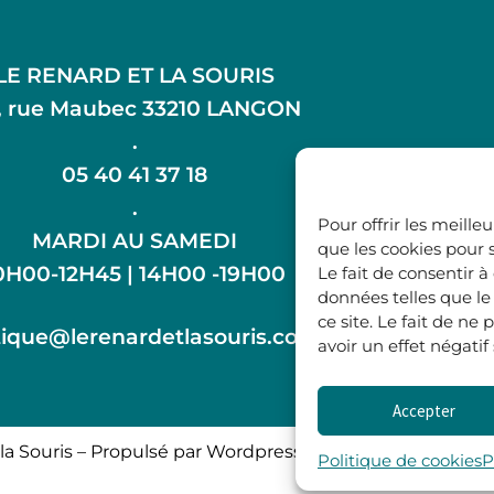
LE RENARD ET LA SOURIS
, rue Maubec 33210 LANGON
.
05 40 41 37 18
.
Pour offrir les meille
MARDI AU SAMEDI
que les cookies pour 
0H00-12H45 | 14H00 -19H00
Le fait de consentir 
données telles que l
ce site. Le fait de n
ique@lerenardetlasouris.com
avoir un effet négatif
Accepter
la Souris – Propulsé par Wordpress & Piloté par
l’agence 
Politique de cookies
P