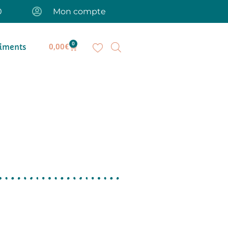
0
Mon compte
0
iments
0,00
€