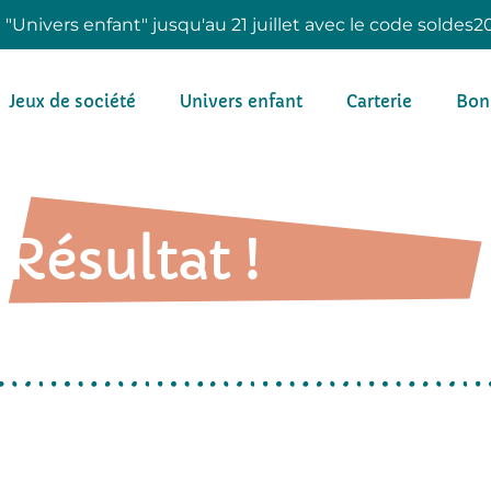
e "Univers enfant" jusqu'au 21 juillet avec le code soldes2
Jeux de société
Univers enfant
Carterie
Bon
Résultat !