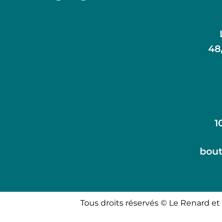
48
1
bout
Tous droits réservés © Le Renard et 