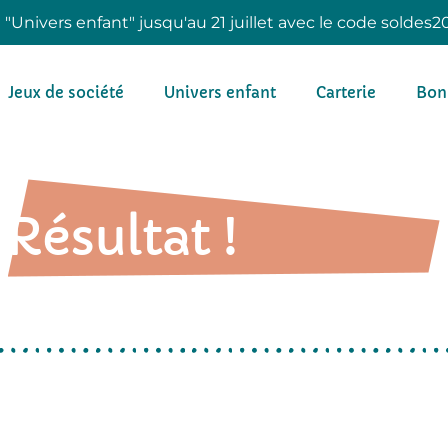
e "Univers enfant" jusqu'au 21 juillet avec le code soldes2
Jeux de société
Univers enfant
Carterie
Bon
Résultat !