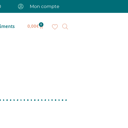
0
Mon compte
0
iments
0,00
€