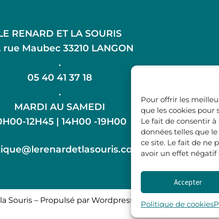
LE RENARD ET LA SOURIS
, rue Maubec 33210 LANGON
.
05 40 41 37 18
.
Pour offrir les meille
MARDI AU SAMEDI
que les cookies pour 
0H00-12H45 | 14H00 -19H00
Le fait de consentir 
données telles que l
ce site. Le fait de n
ique@lerenardetlasouris.com
avoir un effet négatif
Accepter
la Souris – Propulsé par Wordpress & Piloté par
l’agence 
Politique de cookies
P