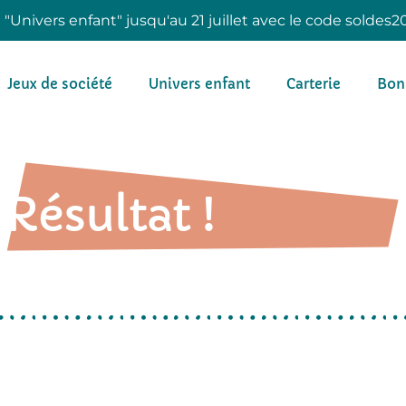
e "Univers enfant" jusqu'au 21 juillet avec le code soldes2
Jeux de société
Univers enfant
Carterie
Bon
Résultat !