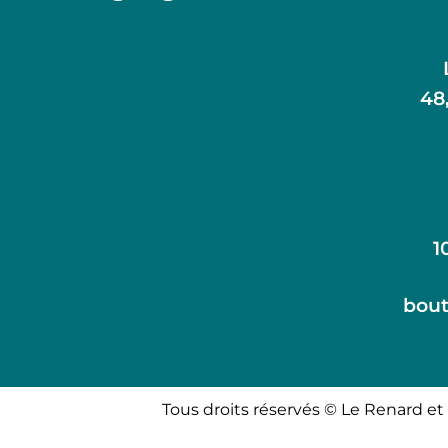
48
1
bout
Tous droits réservés © Le Renard et 