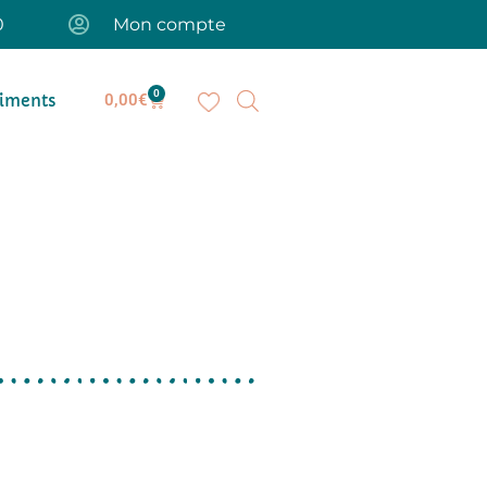
0
Mon compte
0
iments
0,00
€