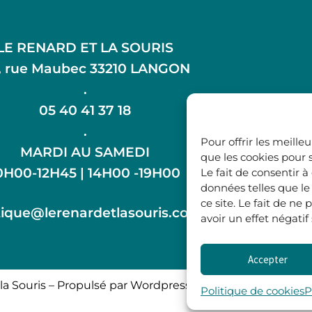
LE RENARD ET LA SOURIS
, rue Maubec 33210 LANGON
.
05 40 41 37 18
.
Pour offrir les meille
MARDI AU SAMEDI
que les cookies pour 
0H00-12H45 | 14H00 -19H00
Le fait de consentir 
données telles que l
ce site. Le fait de n
ique@lerenardetlasouris.com
avoir un effet négatif
Accepter
la Souris – Propulsé par Wordpress & Piloté par
l’agence 
Politique de cookies
P