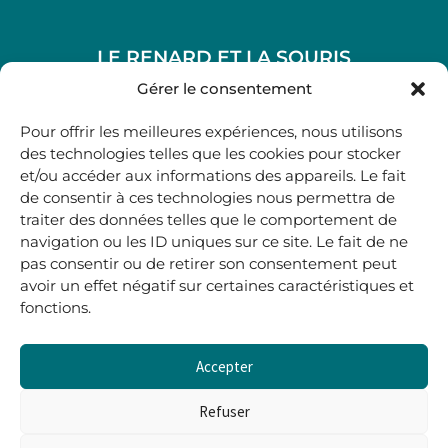
LE RENARD ET LA SOURIS
48, rue Maubec 33210 LANGON
Gérer le consentement
.
Pour offrir les meilleures expériences, nous utilisons
05 40 41 37 18
des technologies telles que les cookies pour stocker
et/ou accéder aux informations des appareils. Le fait
.
de consentir à ces technologies nous permettra de
MARDI AU SAMEDI
traiter des données telles que le comportement de
10H00-12H45 | 14H00 -19H00
navigation ou les ID uniques sur ce site. Le fait de ne
pas consentir ou de retirer son consentement peut
avoir un effet négatif sur certaines caractéristiques et
boutique@lerenardetlasouris.com
fonctions.
Accepter
0
0,00
€
Refuser