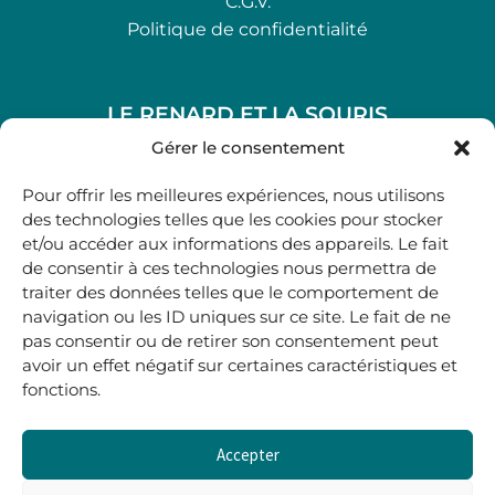
C.G.V.
Politique de confidentialité
LE RENARD ET LA SOURIS
48, rue Maubec 33210 LANGON
Gérer le consentement
.
Pour offrir les meilleures expériences, nous utilisons
05 40 41 37 18
des technologies telles que les cookies pour stocker
et/ou accéder aux informations des appareils. Le fait
.
de consentir à ces technologies nous permettra de
MARDI AU SAMEDI
traiter des données telles que le comportement de
10H00-12H45 | 14H00 -19H00
navigation ou les ID uniques sur ce site. Le fait de ne
pas consentir ou de retirer son consentement peut
avoir un effet négatif sur certaines caractéristiques et
boutique@lerenardetlasouris.com
fonctions.
Accepter
0